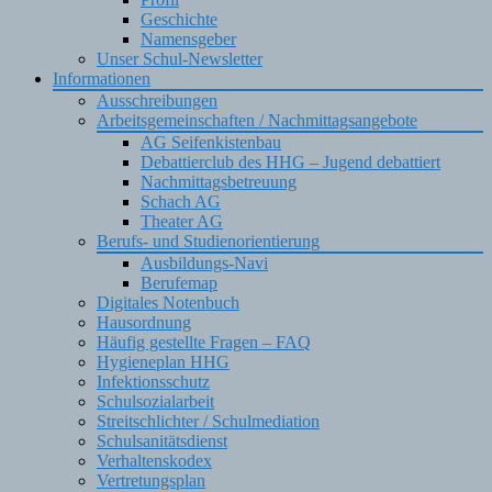
Geschichte
Namensgeber
Unser Schul-Newsletter
Informationen
Ausschreibungen
Arbeitsgemeinschaften / Nachmittagsangebote
AG Seifenkistenbau
Debattierclub des HHG – Jugend debattiert
Nachmittagsbetreuung
Schach AG
Theater AG
Berufs- und Studienorientierung
Ausbildungs-Navi
Berufemap
Digitales Notenbuch
Hausordnung
Häufig gestellte Fragen – FAQ
Hygieneplan HHG
Infektionsschutz
Schulsozialarbeit
Streitschlichter / Schulmediation
Schulsanitätsdienst
Verhaltenskodex
Vertretungsplan