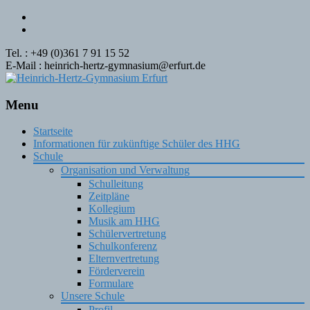
Tel. : +49 (0)361 7 91 15 52
E-Mail : heinrich-hertz-gymnasium@erfurt.de
Menu
Skip
Startseite
to
Informationen für zukünftige Schüler des HHG
content
Schule
Organisation und Verwaltung
Schulleitung
Zeitpläne
Kollegium
Musik am HHG
Schülervertretung
Schulkonferenz
Elternvertretung
Förderverein
Formulare
Unsere Schule
Profil