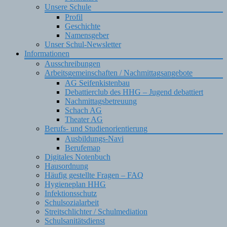
Unsere Schule
Profil
Geschichte
Namensgeber
Unser Schul-Newsletter
Informationen
Ausschreibungen
Arbeitsgemeinschaften / Nachmittagsangebote
AG Seifenkistenbau
Debattierclub des HHG – Jugend debattiert
Nachmittagsbetreuung
Schach AG
Theater AG
Berufs- und Studienorientierung
Ausbildungs-Navi
Berufemap
Digitales Notenbuch
Hausordnung
Häufig gestellte Fragen – FAQ
Hygieneplan HHG
Infektionsschutz
Schulsozialarbeit
Streitschlichter / Schulmediation
Schulsanitätsdienst