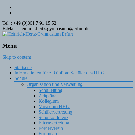
Tel. : +49 (0)361 7 91 15 52
E-Mail : heinrich-hertz-gymnasium@erfurt.de
Menu
Skip to content
Startseite
Informationen für zukünftige Schüler des HHG
Schule
Organisation und Verwaltung
Schulleitung
Zeitpläne
Kollegium
Musik am HHG
Schülervertretung
Schulkonferenz
Elternvertretung
Förderverein
Formulare