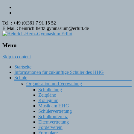
Tel. : +49 (0)361 7 91 15 52
E-Mail : heinrich-hertz-gymnasium@erfurt.de
Menu
Skip to content
Startseite
Informationen für zukünftige Schüler des HHG
Schule
Organisation und Verwaltung
Schulleitung
Zeitpläne
Kollegium
Musik am HHG
Schülervertretung
Schulkonferenz
Elternvertretung
Förderverein
Formulare