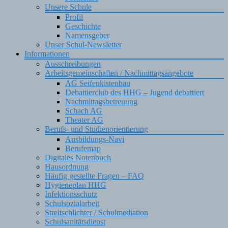
Unsere Schule
Profil
Geschichte
Namensgeber
Unser Schul-Newsletter
Informationen
Ausschreibungen
Arbeitsgemeinschaften / Nachmittagsangebote
AG Seifenkistenbau
Debattierclub des HHG – Jugend debattiert
Nachmittagsbetreuung
Schach AG
Theater AG
Berufs- und Studienorientierung
Ausbildungs-Navi
Berufemap
Digitales Notenbuch
Hausordnung
Häufig gestellte Fragen – FAQ
Hygieneplan HHG
Infektionsschutz
Schulsozialarbeit
Streitschlichter / Schulmediation
Schulsanitätsdienst