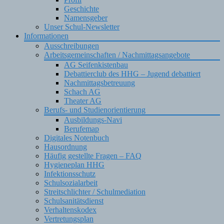
Geschichte
Namensgeber
Unser Schul-Newsletter
Informationen
Ausschreibungen
Arbeitsgemeinschaften / Nachmittagsangebote
AG Seifenkistenbau
Debattierclub des HHG – Jugend debattiert
Nachmittagsbetreuung
Schach AG
Theater AG
Berufs- und Studienorientierung
Ausbildungs-Navi
Berufemap
Digitales Notenbuch
Hausordnung
Häufig gestellte Fragen – FAQ
Hygieneplan HHG
Infektionsschutz
Schulsozialarbeit
Streitschlichter / Schulmediation
Schulsanitätsdienst
Verhaltenskodex
Vertretungsplan