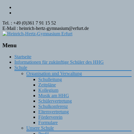
Tel. : +49 (0)361 7 91 15 52
E-Mail : heinrich-hertz-gymnasium@erfurt.de
Menu
Skip
Startseite
to
Informationen für zukünftige Schüler des HHG
content
Schule
Organisation und Verwaltung
Schulleitung
Zeitpläne
Kollegium
Musik am HHG
Schülervertretung
Schulkonferenz
Elternvertretung
Förderverein
Formulare
Unsere Schule
Profil