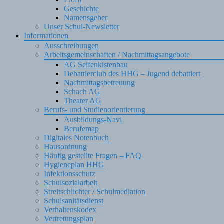
Geschichte
Namensgeber
Unser Schul-Newsletter
Informationen
Ausschreibungen
Arbeitsgemeinschaften / Nachmittagsangebote
AG Seifenkistenbau
Debattierclub des HHG – Jugend debattiert
Nachmittagsbetreuung
Schach AG
Theater AG
Berufs- und Studienorientierung
Ausbildungs-Navi
Berufemap
Digitales Notenbuch
Hausordnung
Häufig gestellte Fragen – FAQ
Hygieneplan HHG
Infektionsschutz
Schulsozialarbeit
Streitschlichter / Schulmediation
Schulsanitätsdienst
Verhaltenskodex
Vertretungsplan