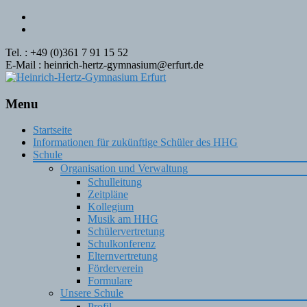
Tel. : +49 (0)361 7 91 15 52
E-Mail : heinrich-hertz-gymnasium@erfurt.de
Menu
Skip
Startseite
to
Informationen für zukünftige Schüler des HHG
content
Schule
Organisation und Verwaltung
Schulleitung
Zeitpläne
Kollegium
Musik am HHG
Schülervertretung
Schulkonferenz
Elternvertretung
Förderverein
Formulare
Unsere Schule
Profil