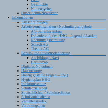
Geschichte
Namensgeber
Unser Schul-Newsletter
Informationen
Ausschreibungen
Arbeitsgemeinschaften / Nachmittagsangebote
AG Seifenkistenbau
Debattierclub des HHG – Jugend debattiert
Nachmittagsbetreuung
Schach AG
Theater AG
Berufs- und Studienorientierung
Ausbildungs-Navi
Berufemap
Digitales Notenbuch
Hausordnung
Häufig gestellte Fragen – FAQ
Hygieneplan HHG
Infektionsschutz
Schulsozialarbeit
Streitschlichter / Schulmediation
Schulsanitätsdienst
Verhaltenskodex
Vertretungsplan