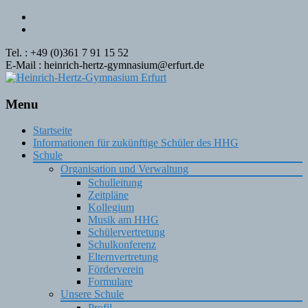
Tel. : +49 (0)361 7 91 15 52
E-Mail : heinrich-hertz-gymnasium@erfurt.de
Menu
Skip
Startseite
to
Informationen für zukünftige Schüler des HHG
content
Schule
Organisation und Verwaltung
Schulleitung
Zeitpläne
Kollegium
Musik am HHG
Schülervertretung
Schulkonferenz
Elternvertretung
Förderverein
Formulare
Unsere Schule
Profil