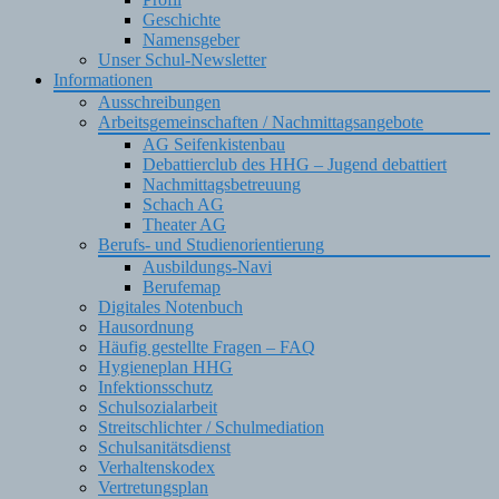
Geschichte
Namensgeber
Unser Schul-Newsletter
Informationen
Ausschreibungen
Arbeitsgemeinschaften / Nachmittagsangebote
AG Seifenkistenbau
Debattierclub des HHG – Jugend debattiert
Nachmittagsbetreuung
Schach AG
Theater AG
Berufs- und Studienorientierung
Ausbildungs-Navi
Berufemap
Digitales Notenbuch
Hausordnung
Häufig gestellte Fragen – FAQ
Hygieneplan HHG
Infektionsschutz
Schulsozialarbeit
Streitschlichter / Schulmediation
Schulsanitätsdienst
Verhaltenskodex
Vertretungsplan