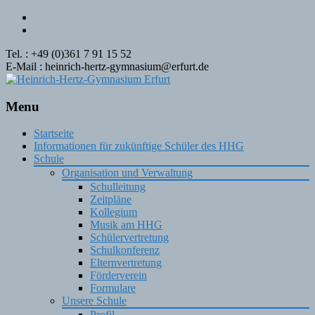
Tel. : +49 (0)361 7 91 15 52
E-Mail : heinrich-hertz-gymnasium@erfurt.de
Menu
Skip
Startseite
to
Informationen für zukünftige Schüler des HHG
content
Schule
Organisation und Verwaltung
Schulleitung
Zeitpläne
Kollegium
Musik am HHG
Schülervertretung
Schulkonferenz
Elternvertretung
Förderverein
Formulare
Unsere Schule
Profil