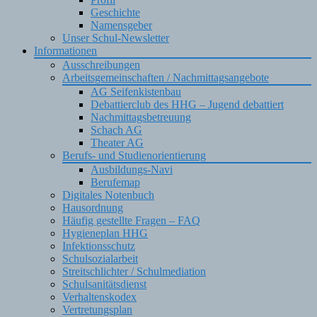
Geschichte
Namensgeber
Unser Schul-Newsletter
Informationen
Ausschreibungen
Arbeitsgemeinschaften / Nachmittagsangebote
AG Seifenkistenbau
Debattierclub des HHG – Jugend debattiert
Nachmittagsbetreuung
Schach AG
Theater AG
Berufs- und Studienorientierung
Ausbildungs-Navi
Berufemap
Digitales Notenbuch
Hausordnung
Häufig gestellte Fragen – FAQ
Hygieneplan HHG
Infektionsschutz
Schulsozialarbeit
Streitschlichter / Schulmediation
Schulsanitätsdienst
Verhaltenskodex
Vertretungsplan