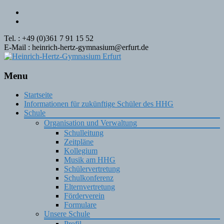
Tel. : +49 (0)361 7 91 15 52
E-Mail : heinrich-hertz-gymnasium@erfurt.de
Menu
Skip
Startseite
to
Informationen für zukünftige Schüler des HHG
content
Schule
Organisation und Verwaltung
Schulleitung
Zeitpläne
Kollegium
Musik am HHG
Schülervertretung
Schulkonferenz
Elternvertretung
Förderverein
Formulare
Unsere Schule
Profil