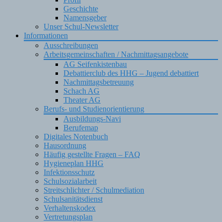
Geschichte
Namensgeber
Unser Schul-Newsletter
Informationen
Ausschreibungen
Arbeitsgemeinschaften / Nachmittagsangebote
AG Seifenkistenbau
Debattierclub des HHG – Jugend debattiert
Nachmittagsbetreuung
Schach AG
Theater AG
Berufs- und Studienorientierung
Ausbildungs-Navi
Berufemap
Digitales Notenbuch
Hausordnung
Häufig gestellte Fragen – FAQ
Hygieneplan HHG
Infektionsschutz
Schulsozialarbeit
Streitschlichter / Schulmediation
Schulsanitätsdienst
Verhaltenskodex
Vertretungsplan