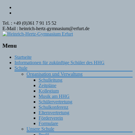
Tel. : +49 (0)361 7 91 15 52
E-Mail : heinrich-hertz-gymnasium@erfurt.de
Menu
Skip
Startseite
to
Informationen für zukünftige Schüler des HHG
content
Schule
Organisation und Verwaltung
Schulleitung
Zeitpläne
Kollegium
Musik am HHG
Schülervertretung
Schulkonferenz
Elternvertretung
Förderverein
Formulare
Unsere Schule
Profil