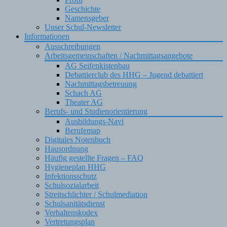
Geschichte
Namensgeber
Unser Schul-Newsletter
Informationen
Ausschreibungen
Arbeitsgemeinschaften / Nachmittagsangebote
AG Seifenkistenbau
Debattierclub des HHG – Jugend debattiert
Nachmittagsbetreuung
Schach AG
Theater AG
Berufs- und Studienorientierung
Ausbildungs-Navi
Berufemap
Digitales Notenbuch
Hausordnung
Häufig gestellte Fragen – FAQ
Hygieneplan HHG
Infektionsschutz
Schulsozialarbeit
Streitschlichter / Schulmediation
Schulsanitätsdienst
Verhaltenskodex
Vertretungsplan