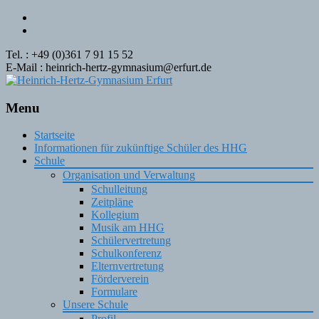
Tel. : +49 (0)361 7 91 15 52
E-Mail : heinrich-hertz-gymnasium@erfurt.de
Menu
Skip
Startseite
to
Informationen für zukünftige Schüler des HHG
content
Schule
Organisation und Verwaltung
Schulleitung
Zeitpläne
Kollegium
Musik am HHG
Schülervertretung
Schulkonferenz
Elternvertretung
Förderverein
Formulare
Unsere Schule
Profil