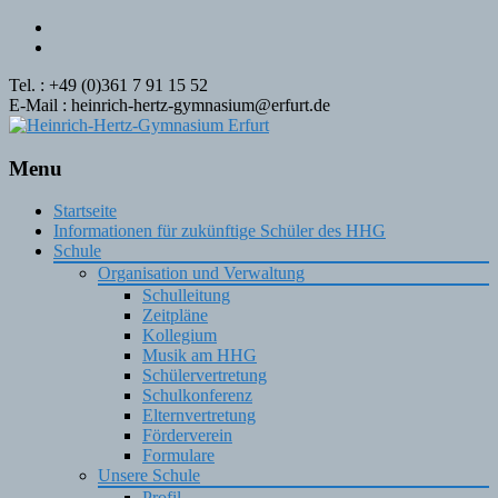
Tel. : +49 (0)361 7 91 15 52
E-Mail : heinrich-hertz-gymnasium@erfurt.de
Menu
Skip
Startseite
to
Informationen für zukünftige Schüler des HHG
content
Schule
Organisation und Verwaltung
Schulleitung
Zeitpläne
Kollegium
Musik am HHG
Schülervertretung
Schulkonferenz
Elternvertretung
Förderverein
Formulare
Unsere Schule
Profil