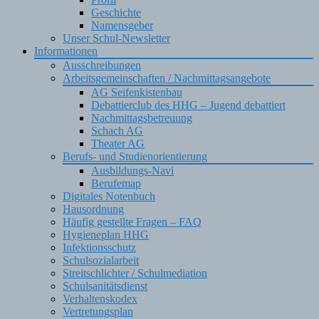
Geschichte
Namensgeber
Unser Schul-Newsletter
Informationen
Ausschreibungen
Arbeitsgemeinschaften / Nachmittagsangebote
AG Seifenkistenbau
Debattierclub des HHG – Jugend debattiert
Nachmittagsbetreuung
Schach AG
Theater AG
Berufs- und Studienorientierung
Ausbildungs-Navi
Berufemap
Digitales Notenbuch
Hausordnung
Häufig gestellte Fragen – FAQ
Hygieneplan HHG
Infektionsschutz
Schulsozialarbeit
Streitschlichter / Schulmediation
Schulsanitätsdienst
Verhaltenskodex
Vertretungsplan