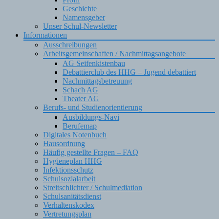
Geschichte
Namensgeber
Unser Schul-Newsletter
Informationen
Ausschreibungen
Arbeitsgemeinschaften / Nachmittagsangebote
AG Seifenkistenbau
Debattierclub des HHG – Jugend debattiert
Nachmittagsbetreuung
Schach AG
Theater AG
Berufs- und Studienorientierung
Ausbildungs-Navi
Berufemap
Digitales Notenbuch
Hausordnung
Häufig gestellte Fragen – FAQ
Hygieneplan HHG
Infektionsschutz
Schulsozialarbeit
Streitschlichter / Schulmediation
Schulsanitätsdienst
Verhaltenskodex
Vertretungsplan