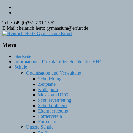
Tel. : +49 (0)361 7 91 15 52
E-Mail : heinrich-hertz-gymnasium@erfurt.de
Menu
Skip
Startseite
to
Informationen für zukünftige Schüler des HHG
content
Schule
Organisation und Verwaltung
Schulleitung
Zeitpläne
Kollegium
Musik am HHG
Schülervertretung
Schulkonferenz
Elternvertretung
Förderverein
Formulare
Unsere Schule
Profil