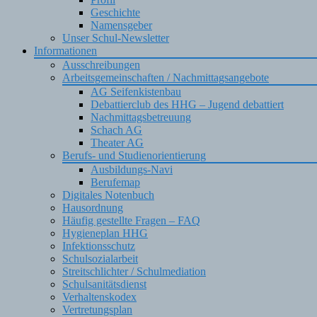
Geschichte
Namensgeber
Unser Schul-Newsletter
Informationen
Ausschreibungen
Arbeitsgemeinschaften / Nachmittagsangebote
AG Seifenkistenbau
Debattierclub des HHG – Jugend debattiert
Nachmittagsbetreuung
Schach AG
Theater AG
Berufs- und Studienorientierung
Ausbildungs-Navi
Berufemap
Digitales Notenbuch
Hausordnung
Häufig gestellte Fragen – FAQ
Hygieneplan HHG
Infektionsschutz
Schulsozialarbeit
Streitschlichter / Schulmediation
Schulsanitätsdienst
Verhaltenskodex
Vertretungsplan