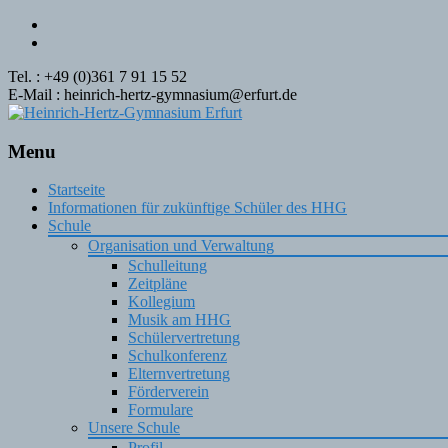
Tel. : +49 (0)361 7 91 15 52
E-Mail : heinrich-hertz-gymnasium@erfurt.de
Menu
Skip
Startseite
to
Informationen für zukünftige Schüler des HHG
content
Schule
Organisation und Verwaltung
Schulleitung
Zeitpläne
Kollegium
Musik am HHG
Schülervertretung
Schulkonferenz
Elternvertretung
Förderverein
Formulare
Unsere Schule
Profil