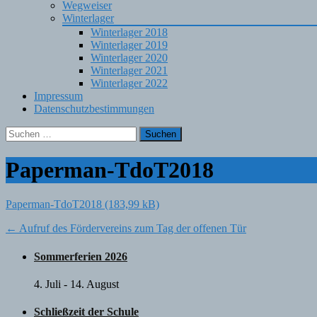
Wegweiser
Winterlager
Winterlager 2018
Winterlager 2019
Winterlager 2020
Winterlager 2021
Winterlager 2022
Impressum
Datenschutzbestimmungen
Suchen
nach:
Paperman-TdoT2018
Paperman-TdoT2018
Post
←
Aufruf des Fördervereins zum Tag der offenen Tür
navigation
Sommerferien 2026
4. Juli
-
14. August
Schließzeit der Schule