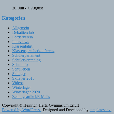
20. Juli
-
7. August
Kategorien
Allgemein
Debattierclub
Förderverein
Interviews
Klassenfahrt
Klassensprecherkonferenz
Schülerparlament
Schülervertretung
Schulinfo
Schulleben
Skilager
Skilager 2018
Videos
Winterlager
Winterlager 2020
Zeitungsartikel/E-Mails
Copyright © Heinrich-Hertz-Gymnasium Erfurt
Powered by WordPress
, Designed and Developed by
templatesnext