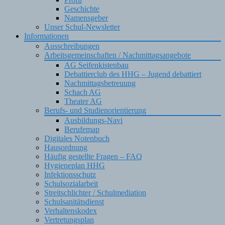
Geschichte
Namensgeber
Unser Schul-Newsletter
Informationen
Ausschreibungen
Arbeitsgemeinschaften / Nachmittagsangebote
AG Seifenkistenbau
Debattierclub des HHG – Jugend debattiert
Nachmittagsbetreuung
Schach AG
Theater AG
Berufs- und Studienorientierung
Ausbildungs-Navi
Berufemap
Digitales Notenbuch
Hausordnung
Häufig gestellte Fragen – FAQ
Hygieneplan HHG
Infektionsschutz
Schulsozialarbeit
Streitschlichter / Schulmediation
Schulsanitätsdienst
Verhaltenskodex
Vertretungsplan