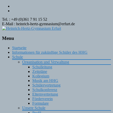
Tel. : +49 (0)361 7 91 15 52
E-Mail : heinrich-hertz-gymnasium@erfurt.de
Menu
Skip
Startseite
to
Informationen für zukünftige Schüler des HHG
content
Schule
Organisation und Verwaltung
Schulleitung
Zeitpläne
Kollegium
Musik am HHG
Schülervertretung
Schulkonferenz
Elternvertretung
Förderverein
Formulare
Unsere Schule
Profil