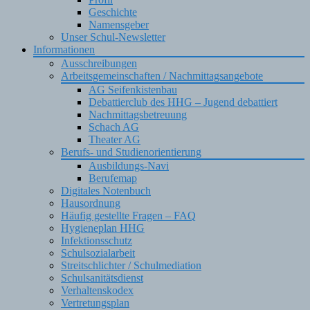
Geschichte
Namensgeber
Unser Schul-Newsletter
Informationen
Ausschreibungen
Arbeitsgemeinschaften / Nachmittagsangebote
AG Seifenkistenbau
Debattierclub des HHG – Jugend debattiert
Nachmittagsbetreuung
Schach AG
Theater AG
Berufs- und Studienorientierung
Ausbildungs-Navi
Berufemap
Digitales Notenbuch
Hausordnung
Häufig gestellte Fragen – FAQ
Hygieneplan HHG
Infektionsschutz
Schulsozialarbeit
Streitschlichter / Schulmediation
Schulsanitätsdienst
Verhaltenskodex
Vertretungsplan