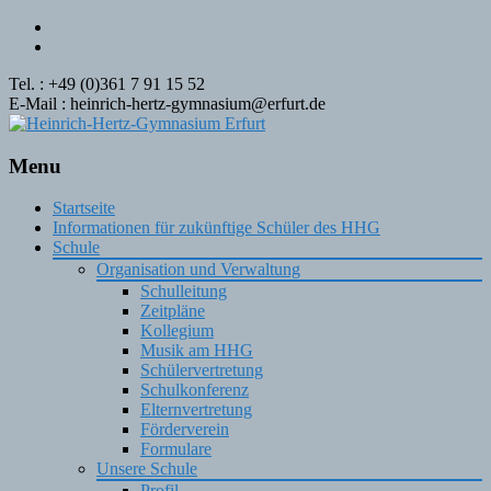
Tel. : +49 (0)361 7 91 15 52
E-Mail : heinrich-hertz-gymnasium@erfurt.de
Menu
Skip
Startseite
to
Informationen für zukünftige Schüler des HHG
content
Schule
Organisation und Verwaltung
Schulleitung
Zeitpläne
Kollegium
Musik am HHG
Schülervertretung
Schulkonferenz
Elternvertretung
Förderverein
Formulare
Unsere Schule
Profil