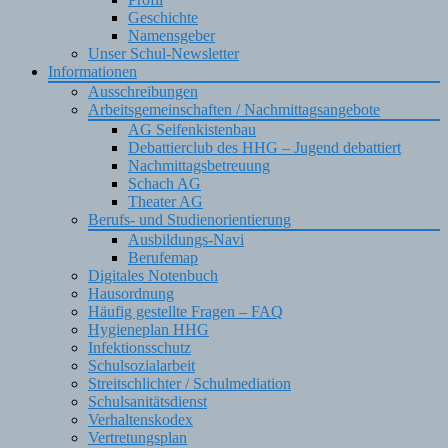
Geschichte
Namensgeber
Unser Schul-Newsletter
Informationen
Ausschreibungen
Arbeitsgemeinschaften / Nachmittagsangebote
AG Seifenkistenbau
Debattierclub des HHG – Jugend debattiert
Nachmittagsbetreuung
Schach AG
Theater AG
Berufs- und Studienorientierung
Ausbildungs-Navi
Berufemap
Digitales Notenbuch
Hausordnung
Häufig gestellte Fragen – FAQ
Hygieneplan HHG
Infektionsschutz
Schulsozialarbeit
Streitschlichter / Schulmediation
Schulsanitätsdienst
Verhaltenskodex
Vertretungsplan