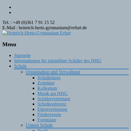
Tel. : +49 (0)361 7 91 15 52
E-Mail : heinrich-hertz-gymnasium@erfurt.de
Menu
Skip
Startseite
to
Informationen für zukünftige Schüler des HHG
content
Schule
Organisation und Verwaltung
Schulleitung
Zeitpläne
Kollegium
Musik am HHG
Schülervertretung
Schulkonferenz
Elternvertretung
Förderverein
Formulare
Unsere Schule
Profil