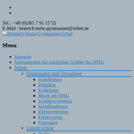
Tel. : +49 (0)361 7 91 15 52
E-Mail : heinrich-hertz-gymnasium@erfurt.de
Menu
Skip
Startseite
to
Informationen für zukünftige Schüler des HHG
content
Schule
Organisation und Verwaltung
Schulleitung
Zeitpläne
Kollegium
Musik am HHG
Schülervertretung
Schulkonferenz
Elternvertretung
Förderverein
Formulare
Unsere Schule
Profil