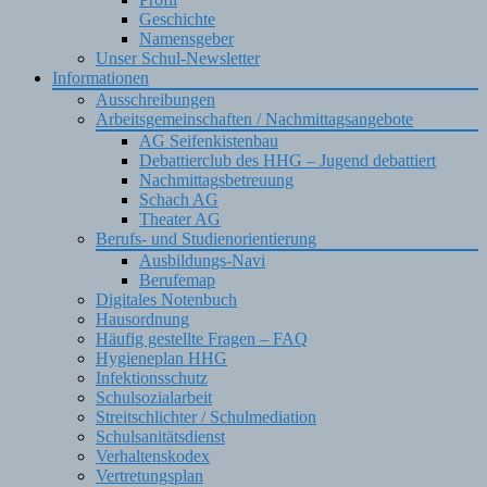
Geschichte
Namensgeber
Unser Schul-Newsletter
Informationen
Ausschreibungen
Arbeitsgemeinschaften / Nachmittagsangebote
AG Seifenkistenbau
Debattierclub des HHG – Jugend debattiert
Nachmittagsbetreuung
Schach AG
Theater AG
Berufs- und Studienorientierung
Ausbildungs-Navi
Berufemap
Digitales Notenbuch
Hausordnung
Häufig gestellte Fragen – FAQ
Hygieneplan HHG
Infektionsschutz
Schulsozialarbeit
Streitschlichter / Schulmediation
Schulsanitätsdienst
Verhaltenskodex
Vertretungsplan