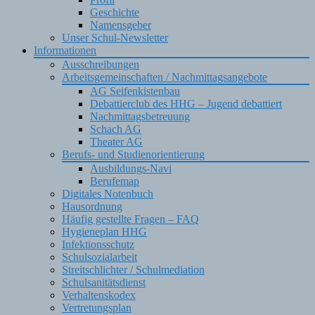
Geschichte
Namensgeber
Unser Schul-Newsletter
Informationen
Ausschreibungen
Arbeitsgemeinschaften / Nachmittagsangebote
AG Seifenkistenbau
Debattierclub des HHG – Jugend debattiert
Nachmittagsbetreuung
Schach AG
Theater AG
Berufs- und Studienorientierung
Ausbildungs-Navi
Berufemap
Digitales Notenbuch
Hausordnung
Häufig gestellte Fragen – FAQ
Hygieneplan HHG
Infektionsschutz
Schulsozialarbeit
Streitschlichter / Schulmediation
Schulsanitätsdienst
Verhaltenskodex
Vertretungsplan