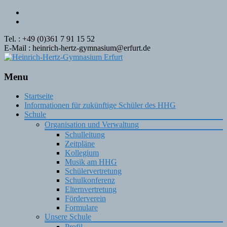
Tel. : +49 (0)361 7 91 15 52
E-Mail : heinrich-hertz-gymnasium@erfurt.de
Menu
Skip
Startseite
to
Informationen für zukünftige Schüler des HHG
content
Schule
Organisation und Verwaltung
Schulleitung
Zeitpläne
Kollegium
Musik am HHG
Schülervertretung
Schulkonferenz
Elternvertretung
Förderverein
Formulare
Unsere Schule
Profil