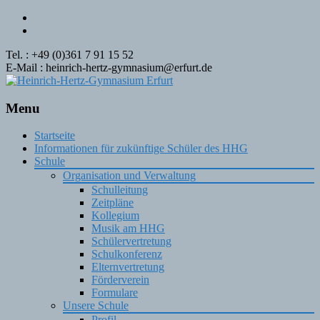
Tel. : +49 (0)361 7 91 15 52
E-Mail : heinrich-hertz-gymnasium@erfurt.de
Menu
Skip
Startseite
to
Informationen für zukünftige Schüler des HHG
content
Schule
Organisation und Verwaltung
Schulleitung
Zeitpläne
Kollegium
Musik am HHG
Schülervertretung
Schulkonferenz
Elternvertretung
Förderverein
Formulare
Unsere Schule
Profil