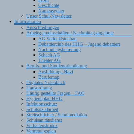
Geschichte
Namensgeber
Unser Schul-Newsletter
Informationen
Ausschreibungen
Arbeitsgemeinschaften / Nachmittagsangebote
AG Seifenkistenbau
Debattierclub des HHG – Jugend debattiert
Nachmittagsbetreuung
Schach AG
Theater AG
Berufs- und Studienorientierung
Ausbildungs-Navi
Berufemap
Digitales Notenbuch
Hausordnung
Häufig gestellte Fragen – FAQ
Hygieneplan HHG
Infektionsschutz
Schulsozialarbeit
Streitschlichter / Schulmediation
Schulsanitätsdienst
Verhaltenskodex
Vertretungsplan