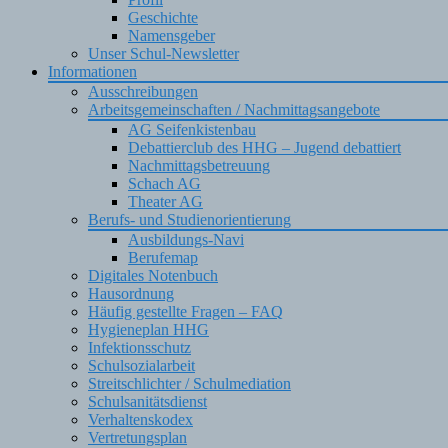
Geschichte
Namensgeber
Unser Schul-Newsletter
Informationen
Ausschreibungen
Arbeitsgemeinschaften / Nachmittagsangebote
AG Seifenkistenbau
Debattierclub des HHG – Jugend debattiert
Nachmittagsbetreuung
Schach AG
Theater AG
Berufs- und Studienorientierung
Ausbildungs-Navi
Berufemap
Digitales Notenbuch
Hausordnung
Häufig gestellte Fragen – FAQ
Hygieneplan HHG
Infektionsschutz
Schulsozialarbeit
Streitschlichter / Schulmediation
Schulsanitätsdienst
Verhaltenskodex
Vertretungsplan