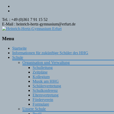
Tel. : +49 (0)361 7 91 15 52
E-Mail : heinrich-hertz-gymnasium@erfurt.de
Menu
Skip
Startseite
to
Informationen für zukünftige Schüler des HHG
content
Schule
Organisation und Verwaltung
Schulleitung
Zeitpläne
Kollegium
Musik am HHG
Schülervertretung
Schulkonferenz
Elternvertretung
Förderverein
Formulare
Unsere Schule
Profil