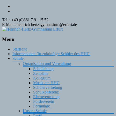
Tel. : +49 (0)361 7 91 15 52
E-Mail : heinrich-hertz-gymnasium@erfurt.de
Menu
Skip
Startseite
to
Informationen für zukünftige Schüler des HHG
content
Schule
Organisation und Verwaltung
Schulleitung
Zeitpläne
Kollegium
Musik am HHG
Schülervertretung
Schulkonferenz
Elternvertretung
Förderverein
Formulare
Unsere Schule
Profil