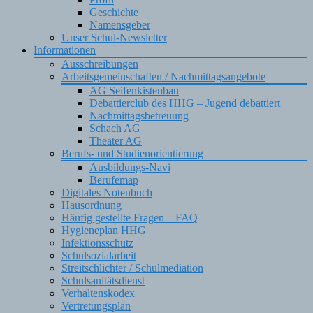
Geschichte
Namensgeber
Unser Schul-Newsletter
Informationen
Ausschreibungen
Arbeitsgemeinschaften / Nachmittagsangebote
AG Seifenkistenbau
Debattierclub des HHG – Jugend debattiert
Nachmittagsbetreuung
Schach AG
Theater AG
Berufs- und Studienorientierung
Ausbildungs-Navi
Berufemap
Digitales Notenbuch
Hausordnung
Häufig gestellte Fragen – FAQ
Hygieneplan HHG
Infektionsschutz
Schulsozialarbeit
Streitschlichter / Schulmediation
Schulsanitätsdienst
Verhaltenskodex
Vertretungsplan