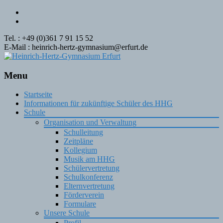
Tel. : +49 (0)361 7 91 15 52
E-Mail : heinrich-hertz-gymnasium@erfurt.de
Menu
Skip
Startseite
to
Informationen für zukünftige Schüler des HHG
content
Schule
Organisation und Verwaltung
Schulleitung
Zeitpläne
Kollegium
Musik am HHG
Schülervertretung
Schulkonferenz
Elternvertretung
Förderverein
Formulare
Unsere Schule
Profil