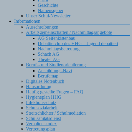
Geschichte
Namensgeber
Unser Schul-Newsletter
Informationen
Ausschreibungen
Arbeitsgemeinschaften / Nachmittagsangebote
AG Seifenkistenbau
Debattierclub des HHG – Jugend debattiert
Nachmittagsbetreuung
Schach AG
Theater AG
Berufs- und Studienorientierung
Ausbildungs-Navi
Berufemap
Digitales Notenbuch
Hausordnung
Häufig gestellte Fragen – FAQ
Hygieneplan HHG
Infektionsschutz
Schulsozialarbeit
Streitschlichter / Schulmediation
Schulsanitätsdienst
Verhaltenskodex
Vertretungsplan