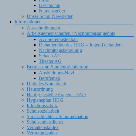
Geschichte
Namensgeber
Unser Schul-Newsletter
Informationen
Ausschreibungen
Arbeitsgemeinschaften / Nachmittagsangebote
AG Seifenkistenbau
Debattierclub des HHG – Jugend debattiert
Nachmittagsbetreuung
Schach AG
Theater AG
Berufs- und Studienorientierung
Ausbildungs-Navi
Berufemap
Digitales Notenbuch
Hausordnung
Häufig gestellte Fragen – FAQ
Hygieneplan HHG
Infektionsschutz
Schulsozialarbeit
Streitschlichter / Schulmediation
Schulsanitätsdienst
Verhaltenskodex
Vertretungsplan