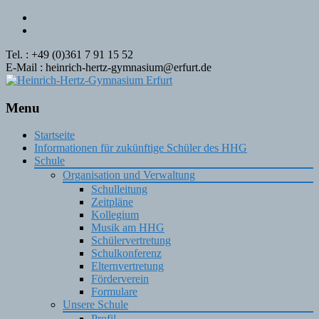
Tel. : +49 (0)361 7 91 15 52
E-Mail : heinrich-hertz-gymnasium@erfurt.de
Menu
Skip
Startseite
to
Informationen für zukünftige Schüler des HHG
content
Schule
Organisation und Verwaltung
Schulleitung
Zeitpläne
Kollegium
Musik am HHG
Schülervertretung
Schulkonferenz
Elternvertretung
Förderverein
Formulare
Unsere Schule
Profil