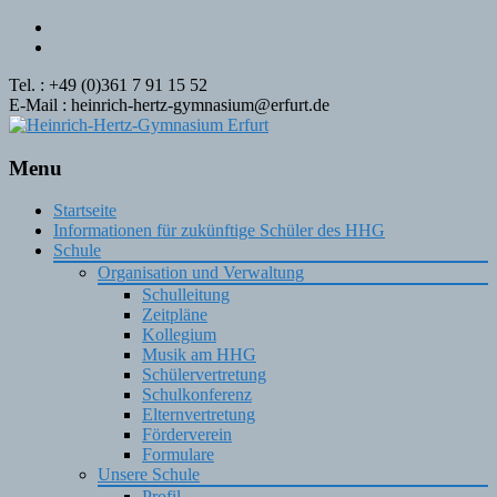
Tel. : +49 (0)361 7 91 15 52
E-Mail : heinrich-hertz-gymnasium@erfurt.de
Menu
Skip
Startseite
to
Informationen für zukünftige Schüler des HHG
content
Schule
Organisation und Verwaltung
Schulleitung
Zeitpläne
Kollegium
Musik am HHG
Schülervertretung
Schulkonferenz
Elternvertretung
Förderverein
Formulare
Unsere Schule
Profil