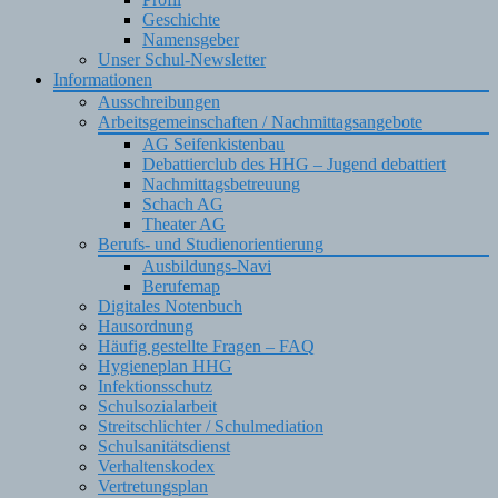
Geschichte
Namensgeber
Unser Schul-Newsletter
Informationen
Ausschreibungen
Arbeitsgemeinschaften / Nachmittagsangebote
AG Seifenkistenbau
Debattierclub des HHG – Jugend debattiert
Nachmittagsbetreuung
Schach AG
Theater AG
Berufs- und Studienorientierung
Ausbildungs-Navi
Berufemap
Digitales Notenbuch
Hausordnung
Häufig gestellte Fragen – FAQ
Hygieneplan HHG
Infektionsschutz
Schulsozialarbeit
Streitschlichter / Schulmediation
Schulsanitätsdienst
Verhaltenskodex
Vertretungsplan