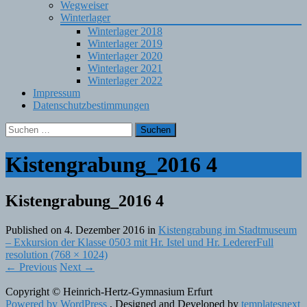
Wegweiser
Winterlager
Winterlager 2018
Winterlager 2019
Winterlager 2020
Winterlager 2021
Winterlager 2022
Impressum
Datenschutzbestimmungen
Suchen
nach:
Kistengrabung_2016 4
Kistengrabung_2016 4
Published on
4. Dezember 2016
in
Kistengrabung im Stadtmuseum
– Exkursion der Klasse 0503 mit Hr. Istel und Hr. Lederer
Full
resolution (768 × 1024)
←
Previous
Next
→
Copyright © Heinrich-Hertz-Gymnasium Erfurt
Powered by WordPress
, Designed and Developed by
templatesnext