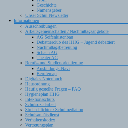
Geschichte
Namensgeber
Unser Schul-Newsletter
Informationen
Ausschreibungen
Arbeitsgemeinschaften / Nachmittagsangebote
AG Seifenkistenbau
Debattierclub des HHG – Jugend debattiert
Nachmittagsbetreuung
Schach AG
Theater AG
Berufs- und Studienorientierung
Ausbildungs-Navi
Berufemap
Digitales Notenbuch
Hausordnung
Häufig gestellte Fragen – FAQ
Hygieneplan HHG
Infektionsschutz
Schulsozialarbeit
Streitschlichter / Schulmediation
Schulsanitätsdienst
Verhaltenskodex
Vertretungsplan