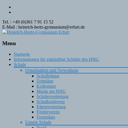
Tel. : +49 (0)361 7 91 15 52
E-Mail : heinrich-hertz-gymnasium@erfurt.de
Menu
Skip
Startseite
to
Informationen für zukünftige Schüler des HHG
content
Schule
Organisation und Verwaltung
Schulleitung
Zeitpläne
Kollegium
Musik am HHG
Schülervertretung
Schulkonferenz
Elternvertretung
Förderverein
Formulare
Unsere Schule
Profil