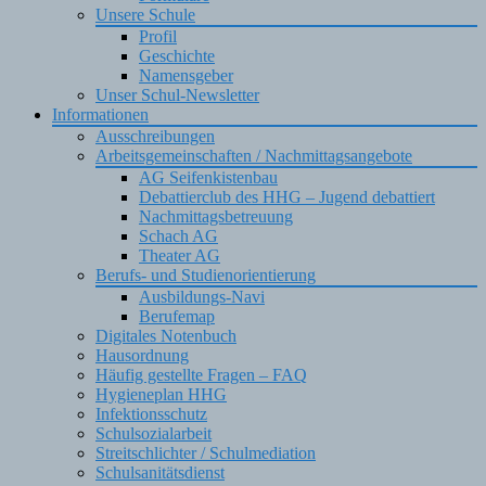
Unsere Schule
Profil
Geschichte
Namensgeber
Unser Schul-Newsletter
Informationen
Ausschreibungen
Arbeitsgemeinschaften / Nachmittagsangebote
AG Seifenkistenbau
Debattierclub des HHG – Jugend debattiert
Nachmittagsbetreuung
Schach AG
Theater AG
Berufs- und Studienorientierung
Ausbildungs-Navi
Berufemap
Digitales Notenbuch
Hausordnung
Häufig gestellte Fragen – FAQ
Hygieneplan HHG
Infektionsschutz
Schulsozialarbeit
Streitschlichter / Schulmediation
Schulsanitätsdienst