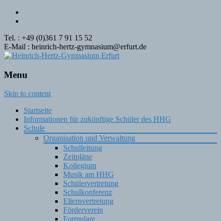
Tel. : +49 (0)361 7 91 15 52
E-Mail : heinrich-hertz-gymnasium@erfurt.de
Menu
Skip to content
Startseite
Informationen für zukünftige Schüler des HHG
Schule
Organisation und Verwaltung
Schulleitung
Zeitpläne
Kollegium
Musik am HHG
Schülervertretung
Schulkonferenz
Elternvertretung
Förderverein
Formulare