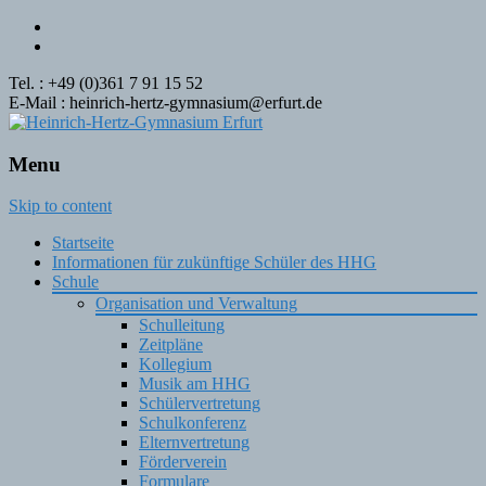
Tel. : +49 (0)361 7 91 15 52
E-Mail : heinrich-hertz-gymnasium@erfurt.de
Menu
Skip to content
Startseite
Informationen für zukünftige Schüler des HHG
Schule
Organisation und Verwaltung
Schulleitung
Zeitpläne
Kollegium
Musik am HHG
Schülervertretung
Schulkonferenz
Elternvertretung
Förderverein
Formulare