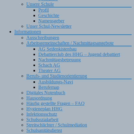
Unsere Schule
Profil
Geschichte
Namensgeber
Unser Schul-Newsletter
Informationen
Ausschreibungen
Arbeitsgemeinschaften / Nachmittagsangebote
AG Seifenkistenbau
Debattierclub des HHG – Jugend debattiert
Nachmittagsbetreuung
Schach AG
Theater AG
Berufs- und Studienorientierung
Ausbildungs-Navi
Berufemap
Digitales Notenbuch
Hausordnung
Häufig gestellte Fragen – FAQ
Hygieneplan HHG
Infektionsschutz
Schulsozialarbeit
Streitschlichter / Schulmediation
Schulsanitätsdienst