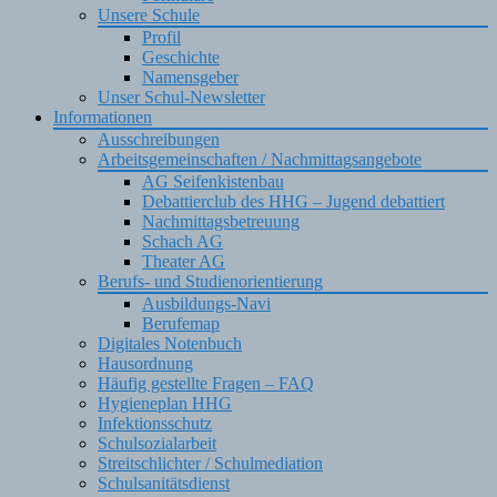
Unsere Schule
Profil
Geschichte
Namensgeber
Unser Schul-Newsletter
Informationen
Ausschreibungen
Arbeitsgemeinschaften / Nachmittagsangebote
AG Seifenkistenbau
Debattierclub des HHG – Jugend debattiert
Nachmittagsbetreuung
Schach AG
Theater AG
Berufs- und Studienorientierung
Ausbildungs-Navi
Berufemap
Digitales Notenbuch
Hausordnung
Häufig gestellte Fragen – FAQ
Hygieneplan HHG
Infektionsschutz
Schulsozialarbeit
Streitschlichter / Schulmediation
Schulsanitätsdienst