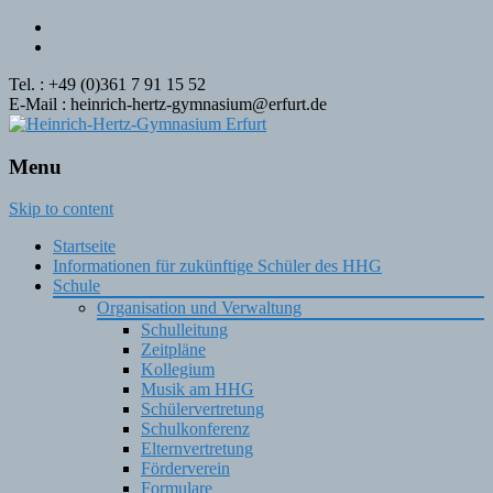
Tel. : +49 (0)361 7 91 15 52
E-Mail : heinrich-hertz-gymnasium@erfurt.de
Menu
Skip to content
Startseite
Informationen für zukünftige Schüler des HHG
Schule
Organisation und Verwaltung
Schulleitung
Zeitpläne
Kollegium
Musik am HHG
Schülervertretung
Schulkonferenz
Elternvertretung
Förderverein
Formulare