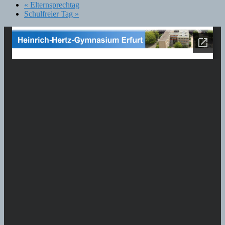
«
Elternsprechtag
Schulfreier Tag
»