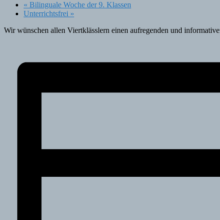
«
Bilinguale Woche der 9. Klassen
Unterrichtsfrei
»
Wir wünschen allen Viertklässlern einen aufregenden und informativ