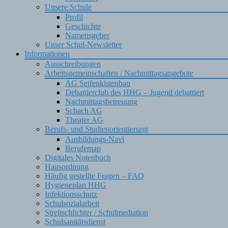
Unsere Schule
Profil
Geschichte
Namensgeber
Unser Schul-Newsletter
Informationen
Ausschreibungen
Arbeitsgemeinschaften / Nachmittagsangebote
AG Seifenkistenbau
Debattierclub des HHG – Jugend debattiert
Nachmittagsbetreuung
Schach AG
Theater AG
Berufs- und Studienorientierung
Ausbildungs-Navi
Berufemap
Digitales Notenbuch
Hausordnung
Häufig gestellte Fragen – FAQ
Hygieneplan HHG
Infektionsschutz
Schulsozialarbeit
Streitschlichter / Schulmediation
Schulsanitätsdienst