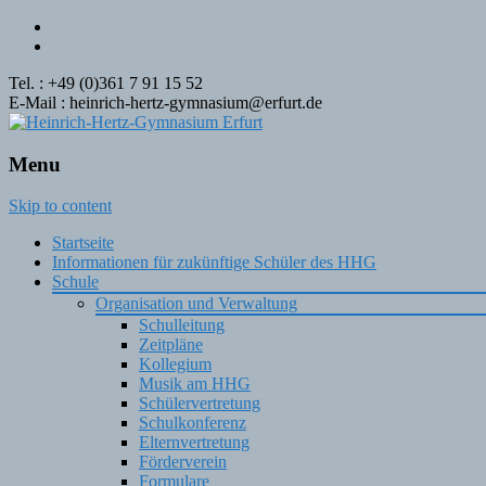
Tel. : +49 (0)361 7 91 15 52
E-Mail : heinrich-hertz-gymnasium@erfurt.de
Menu
Skip to content
Startseite
Informationen für zukünftige Schüler des HHG
Schule
Organisation und Verwaltung
Schulleitung
Zeitpläne
Kollegium
Musik am HHG
Schülervertretung
Schulkonferenz
Elternvertretung
Förderverein
Formulare