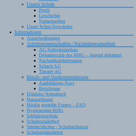
Unsere Schule
Profil
Geschichte
Namensgeber
Unser Schul-Newsletter
Informationen
Ausschreibungen
Arbeitsgemeinschaften / Nachmittagsangebote
AG Seifenkistenbau
Debattierclub des HHG – Jugend debattiert
Nachmittagsbetreuung
Schach AG
Theater AG
Berufs- und Studienorientierung
Ausbildungs-Navi
Berufemap
Digitales Notenbuch
Hausordnung
Häufig gestellte Fragen – FAQ
Hygieneplan HHG
Infektionsschutz
Schulsozialarbeit
Streitschlichter / Schulmediation
Schulsanitätsdienst