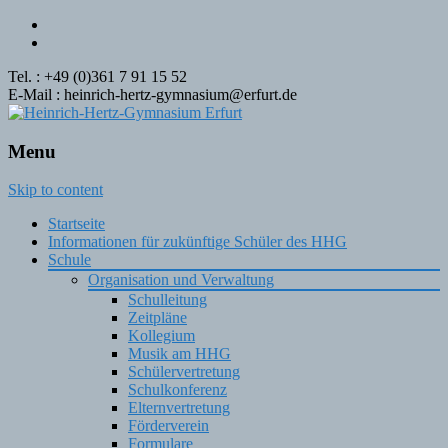
Tel. : +49 (0)361 7 91 15 52
E-Mail : heinrich-hertz-gymnasium@erfurt.de
Menu
Skip to content
Startseite
Informationen für zukünftige Schüler des HHG
Schule
Organisation und Verwaltung
Schulleitung
Zeitpläne
Kollegium
Musik am HHG
Schülervertretung
Schulkonferenz
Elternvertretung
Förderverein
Formulare