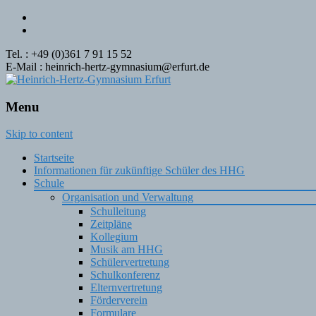
Tel. : +49 (0)361 7 91 15 52
E-Mail : heinrich-hertz-gymnasium@erfurt.de
Menu
Skip to content
Startseite
Informationen für zukünftige Schüler des HHG
Schule
Organisation und Verwaltung
Schulleitung
Zeitpläne
Kollegium
Musik am HHG
Schülervertretung
Schulkonferenz
Elternvertretung
Förderverein
Formulare