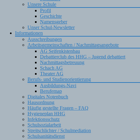
Unsere Schule
Profil
Geschichte
Namensgeber
Unser Schul-Newsletter
Informationen
Ausschreibungen
Arbeitsgemeinschaften / Nachmittagsangebote
AG Seifenkistenbau
Debattierclub des HHG – Jugend debattiert
Nachmittagsbetreuung
Schach AG
Theater AG
Berufs- und Studienorientierung
Ausbildungs-Navi
Berufemap
Digitales Notenbuch
Hausordnung
Häufig gestellte Fragen – FAQ
Hygieneplan HHG
Infektionsschutz
Schulsozialarbeit
Streitschlichter / Schulmediation
Schulsanitätsdienst