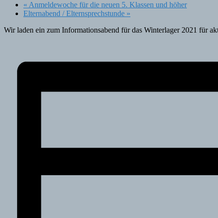
«
Anmeldewoche für die neuen 5. Klassen und höher
Elternabend / Elternsprechstunde
»
Wir laden ein zum Informationsabend für das Winterlager 2021 für a