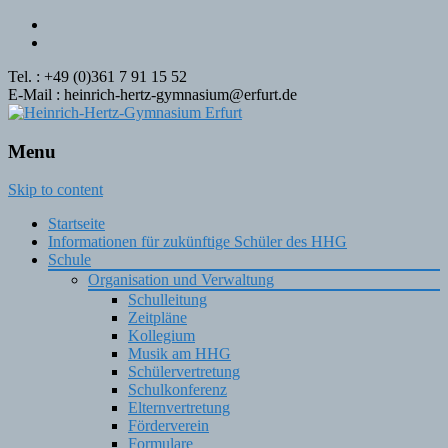
Tel. : +49 (0)361 7 91 15 52
E-Mail : heinrich-hertz-gymnasium@erfurt.de
Menu
Skip to content
Startseite
Informationen für zukünftige Schüler des HHG
Schule
Organisation und Verwaltung
Schulleitung
Zeitpläne
Kollegium
Musik am HHG
Schülervertretung
Schulkonferenz
Elternvertretung
Förderverein
Formulare