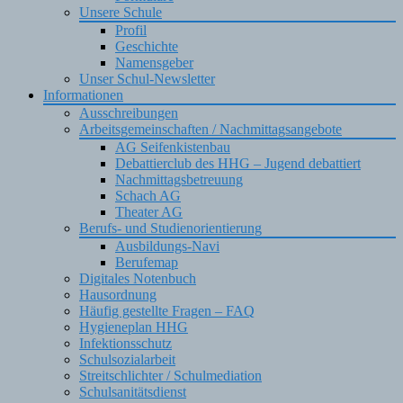
Unsere Schule
Profil
Geschichte
Namensgeber
Unser Schul-Newsletter
Informationen
Ausschreibungen
Arbeitsgemeinschaften / Nachmittagsangebote
AG Seifenkistenbau
Debattierclub des HHG – Jugend debattiert
Nachmittagsbetreuung
Schach AG
Theater AG
Berufs- und Studienorientierung
Ausbildungs-Navi
Berufemap
Digitales Notenbuch
Hausordnung
Häufig gestellte Fragen – FAQ
Hygieneplan HHG
Infektionsschutz
Schulsozialarbeit
Streitschlichter / Schulmediation
Schulsanitätsdienst