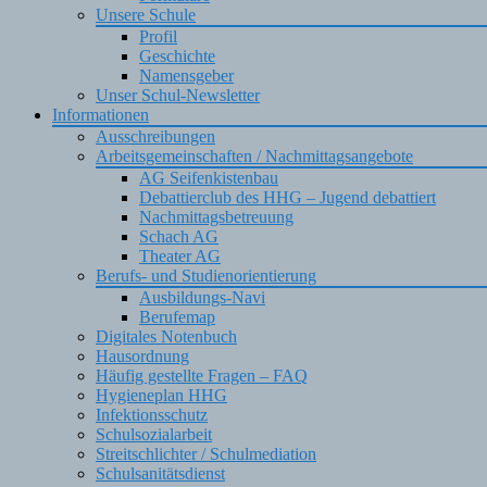
Unsere Schule
Profil
Geschichte
Namensgeber
Unser Schul-Newsletter
Informationen
Ausschreibungen
Arbeitsgemeinschaften / Nachmittagsangebote
AG Seifenkistenbau
Debattierclub des HHG – Jugend debattiert
Nachmittagsbetreuung
Schach AG
Theater AG
Berufs- und Studienorientierung
Ausbildungs-Navi
Berufemap
Digitales Notenbuch
Hausordnung
Häufig gestellte Fragen – FAQ
Hygieneplan HHG
Infektionsschutz
Schulsozialarbeit
Streitschlichter / Schulmediation
Schulsanitätsdienst