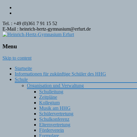
Tel. : +49 (0)361 7 91 15 52
E-Mail : heinrich-hertz-gymnasium@erfurt.de
Menu
Skip to content
Startseite
Informationen für zukünftige Schüler des HHG
Schule
Organisation und Verwaltung
Schulleitung
Zeitpläne
Kollegium
Musik am HHG
Schülervertretung
Schulkonferenz
Elternvertretung
Förderverein
Formulare