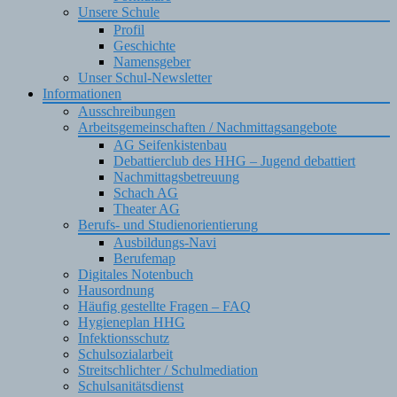
Unsere Schule
Profil
Geschichte
Namensgeber
Unser Schul-Newsletter
Informationen
Ausschreibungen
Arbeitsgemeinschaften / Nachmittagsangebote
AG Seifenkistenbau
Debattierclub des HHG – Jugend debattiert
Nachmittagsbetreuung
Schach AG
Theater AG
Berufs- und Studienorientierung
Ausbildungs-Navi
Berufemap
Digitales Notenbuch
Hausordnung
Häufig gestellte Fragen – FAQ
Hygieneplan HHG
Infektionsschutz
Schulsozialarbeit
Streitschlichter / Schulmediation
Schulsanitätsdienst