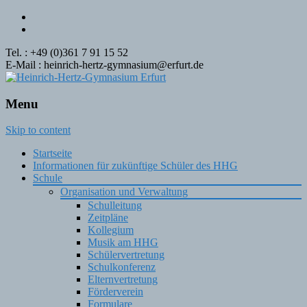
Tel. : +49 (0)361 7 91 15 52
E-Mail : heinrich-hertz-gymnasium@erfurt.de
Menu
Skip to content
Startseite
Informationen für zukünftige Schüler des HHG
Schule
Organisation und Verwaltung
Schulleitung
Zeitpläne
Kollegium
Musik am HHG
Schülervertretung
Schulkonferenz
Elternvertretung
Förderverein
Formulare