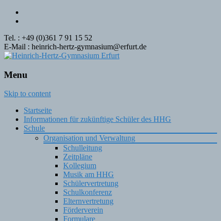
Tel. : +49 (0)361 7 91 15 52
E-Mail : heinrich-hertz-gymnasium@erfurt.de
Menu
Skip to content
Startseite
Informationen für zukünftige Schüler des HHG
Schule
Organisation und Verwaltung
Schulleitung
Zeitpläne
Kollegium
Musik am HHG
Schülervertretung
Schulkonferenz
Elternvertretung
Förderverein
Formulare