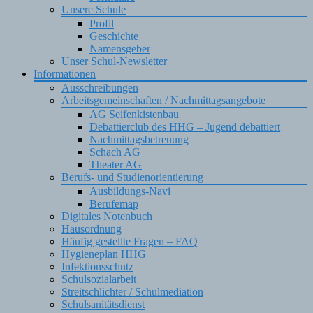
Unsere Schule
Profil
Geschichte
Namensgeber
Unser Schul-Newsletter
Informationen
Ausschreibungen
Arbeitsgemeinschaften / Nachmittagsangebote
AG Seifenkistenbau
Debattierclub des HHG – Jugend debattiert
Nachmittagsbetreuung
Schach AG
Theater AG
Berufs- und Studienorientierung
Ausbildungs-Navi
Berufemap
Digitales Notenbuch
Hausordnung
Häufig gestellte Fragen – FAQ
Hygieneplan HHG
Infektionsschutz
Schulsozialarbeit
Streitschlichter / Schulmediation
Schulsanitätsdienst