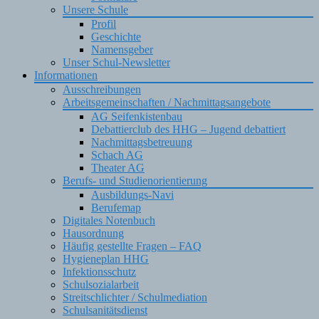
Unsere Schule
Profil
Geschichte
Namensgeber
Unser Schul-Newsletter
Informationen
Ausschreibungen
Arbeitsgemeinschaften / Nachmittagsangebote
AG Seifenkistenbau
Debattierclub des HHG – Jugend debattiert
Nachmittagsbetreuung
Schach AG
Theater AG
Berufs- und Studienorientierung
Ausbildungs-Navi
Berufemap
Digitales Notenbuch
Hausordnung
Häufig gestellte Fragen – FAQ
Hygieneplan HHG
Infektionsschutz
Schulsozialarbeit
Streitschlichter / Schulmediation
Schulsanitätsdienst