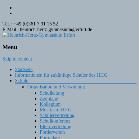
Tel. : +49 (0)361 7 91 15 52
E-Mail : heinrich-hertz-gymnasium@erfurt.de
Menu
Skip to content
Startseite
Informationen für zukünftige Schüler des HHG
Schule
Organisation und Verwaltung
Schulleitung
Zeitpläne
Kollegium
Musik am HHG
Schülervertretung
Schulkonferenz
Elternvertretung
Förderverein
Formulare