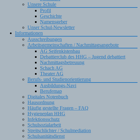
Unsere Schule
Profil
Geschichte
Namensgeber
Unser Schul-Newsletter
Informationen
Ausschreibungen
Arbeitsgemeinschaften / Nachmittagsangebote
AG Seifenkistenbau
Debattierclub des HHG – Jugend debattiert
Nachmittagsbetreuung
Schach AG
Theater AG
Berufs- und Studienorientierung
Ausbildungs-Navi
Berufemap
Digitales Notenbuch
Hausordnung
Häufig gestellte Fragen – FAQ
Hygieneplan HHG
Infektionsschutz
Schulsozialarbeit
Streitschlichter / Schulmediation
Schulsanitätsdienst