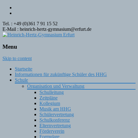
Tel. : +49 (0)361 7 91 15 52
E-Mail : heinrich-hertz-gymnasium@erfurt.de
Menu
Skip to content
Startseite
Informationen für zukünftige Schüler des HHG
Schule
Organisation und Verwaltung
Schulleitung
Zeitpläne
Kollegium
Musik am HHG
Schülervertretung
Schulkonferenz
Elternvertretung
Förderverein
Formulare