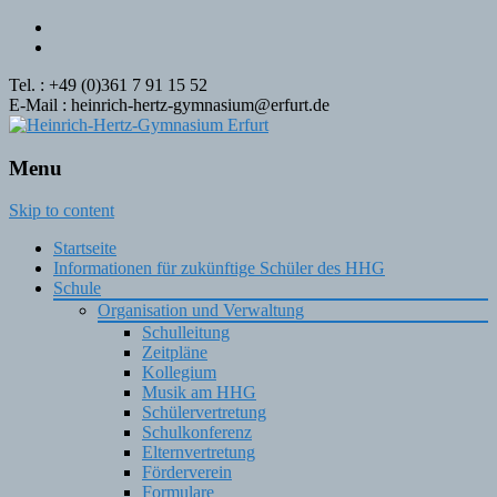
Tel. : +49 (0)361 7 91 15 52
E-Mail : heinrich-hertz-gymnasium@erfurt.de
Menu
Skip to content
Startseite
Informationen für zukünftige Schüler des HHG
Schule
Organisation und Verwaltung
Schulleitung
Zeitpläne
Kollegium
Musik am HHG
Schülervertretung
Schulkonferenz
Elternvertretung
Förderverein
Formulare