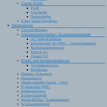
Unsere Schule
Profil
Geschichte
Namensgeber
Unser Schul-Newsletter
Informationen
Ausschreibungen
Arbeitsgemeinschaften / Nachmittagsangebote
AG Seifenkistenbau
Debattierclub des HHG – Jugend debattiert
Nachmittagsbetreuung
Schach AG
Theater AG
Berufs- und Studienorientierung
Ausbildungs-Navi
Berufemap
Digitales Notenbuch
Hausordnung
Häufig gestellte Fragen – FAQ
Hygieneplan HHG
Infektionsschutz
Schulsozialarbeit
Streitschlichter / Schulmediation
Schulsanitätsdienst