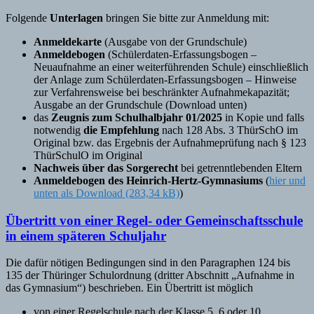
Folgende
Unterlagen
bringen Sie bitte zur Anmeldung mit:
Anmeldekarte
(Ausgabe von der Grundschule)
Anmeldebogen
(Schülerdaten-Erfassungsbogen –
Neuaufnahme an einer weiterführenden Schule) einschließlich
der Anlage zum Schülerdaten-Erfassungsbogen – Hinweise
zur Verfahrensweise bei beschränkter Aufnahmekapazität;
Ausgabe an der Grundschule (Download unten)
das
Zeugnis zum Schulhalbjahr 01/2025
in Kopie und falls
notwendig
die Empfehlung
nach 128 Abs. 3 ThürSchO im
Original bzw. das Ergebnis der Aufnahmeprüfung nach § 123
ThürSchulO im Original
Nachweis über das Sorgerecht
bei getrenntlebenden Eltern
Anmeldebogen des Heinrich-Hertz-Gymnasiums
(
hier und
unten als Download
)
Übertritt von einer Regel- oder Gemeinschaftsschule
in einem späteren Schuljahr
Die dafür nötigen Bedingungen sind in den Paragraphen 124 bis
135 der Thüringer Schulordnung (dritter Abschnitt „Aufnahme in
das Gymnasium“) beschrieben. Ein Übertritt ist möglich
von einer Regelschule nach der Klasse 5, 6 oder 10