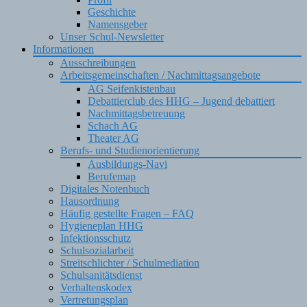
Geschichte
Namensgeber
Unser Schul-Newsletter
Informationen
Ausschreibungen
Arbeitsgemeinschaften / Nachmittagsangebote
AG Seifenkistenbau
Debattierclub des HHG – Jugend debattiert
Nachmittagsbetreuung
Schach AG
Theater AG
Berufs- und Studienorientierung
Ausbildungs-Navi
Berufemap
Digitales Notenbuch
Hausordnung
Häufig gestellte Fragen – FAQ
Hygieneplan HHG
Infektionsschutz
Schulsozialarbeit
Streitschlichter / Schulmediation
Schulsanitätsdienst
Verhaltenskodex
Vertretungsplan