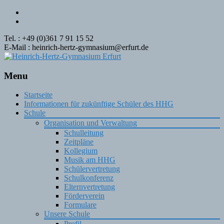
Tel. : +49 (0)361 7 91 15 52
E-Mail : heinrich-hertz-gymnasium@erfurt.de
Menu
Skip
Startseite
to
Informationen für zukünftige Schüler des HHG
content
Schule
Organisation und Verwaltung
Schulleitung
Zeitpläne
Kollegium
Musik am HHG
Schülervertretung
Schulkonferenz
Elternvertretung
Förderverein
Formulare
Unsere Schule
Profil