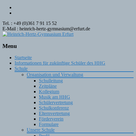
Tel. : +49 (0)361 7 91 15 52
E-Mail : heinrich-hertz-gymnasium@erfurt.de
Menu
Skip
Startseite
to
Informationen für zukünftige Schüler des HHG
content
Schule
Organisation und Verwaltung
Schulleitung
Zeitpläne
Kollegium
Musik am HHG
Schülervertretung
Schulkonferenz
Elternvertretung
Förderverein
Formulare
Unsere Schule
Profil