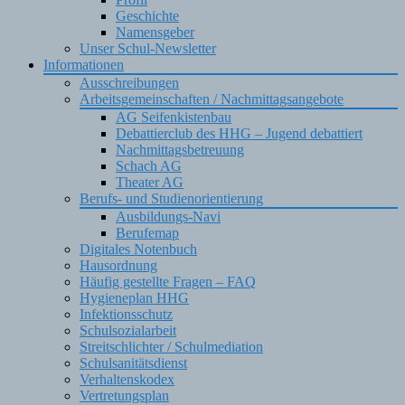
Geschichte
Namensgeber
Unser Schul-Newsletter
Informationen
Ausschreibungen
Arbeitsgemeinschaften / Nachmittagsangebote
AG Seifenkistenbau
Debattierclub des HHG – Jugend debattiert
Nachmittagsbetreuung
Schach AG
Theater AG
Berufs- und Studienorientierung
Ausbildungs-Navi
Berufemap
Digitales Notenbuch
Hausordnung
Häufig gestellte Fragen – FAQ
Hygieneplan HHG
Infektionsschutz
Schulsozialarbeit
Streitschlichter / Schulmediation
Schulsanitätsdienst
Verhaltenskodex
Vertretungsplan