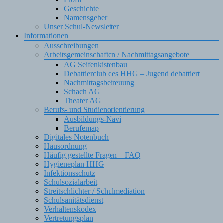
Geschichte
Namensgeber
Unser Schul-Newsletter
Informationen
Ausschreibungen
Arbeitsgemeinschaften / Nachmittagsangebote
AG Seifenkistenbau
Debattierclub des HHG – Jugend debattiert
Nachmittagsbetreuung
Schach AG
Theater AG
Berufs- und Studienorientierung
Ausbildungs-Navi
Berufemap
Digitales Notenbuch
Hausordnung
Häufig gestellte Fragen – FAQ
Hygieneplan HHG
Infektionsschutz
Schulsozialarbeit
Streitschlichter / Schulmediation
Schulsanitätsdienst
Verhaltenskodex
Vertretungsplan