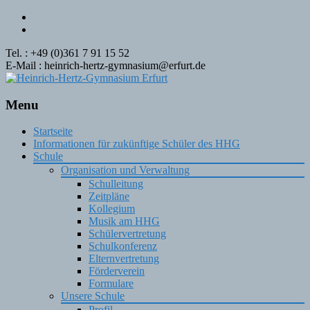
Tel. : +49 (0)361 7 91 15 52
E-Mail : heinrich-hertz-gymnasium@erfurt.de
Menu
Skip
Startseite
to
Informationen für zukünftige Schüler des HHG
content
Schule
Organisation und Verwaltung
Schulleitung
Zeitpläne
Kollegium
Musik am HHG
Schülervertretung
Schulkonferenz
Elternvertretung
Förderverein
Formulare
Unsere Schule
Profil