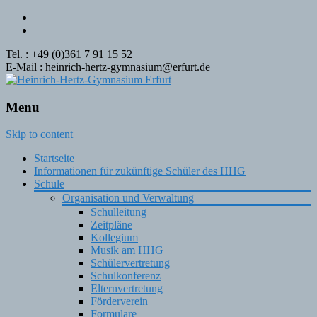
Tel. : +49 (0)361 7 91 15 52
E-Mail : heinrich-hertz-gymnasium@erfurt.de
Menu
Skip to content
Startseite
Informationen für zukünftige Schüler des HHG
Schule
Organisation und Verwaltung
Schulleitung
Zeitpläne
Kollegium
Musik am HHG
Schülervertretung
Schulkonferenz
Elternvertretung
Förderverein
Formulare