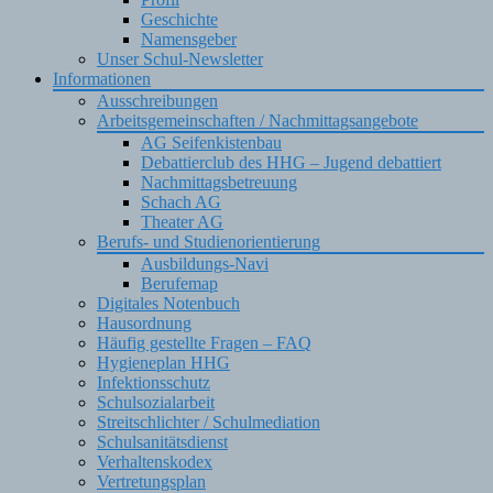
Geschichte
Namensgeber
Unser Schul-Newsletter
Informationen
Ausschreibungen
Arbeitsgemeinschaften / Nachmittagsangebote
AG Seifenkistenbau
Debattierclub des HHG – Jugend debattiert
Nachmittagsbetreuung
Schach AG
Theater AG
Berufs- und Studienorientierung
Ausbildungs-Navi
Berufemap
Digitales Notenbuch
Hausordnung
Häufig gestellte Fragen – FAQ
Hygieneplan HHG
Infektionsschutz
Schulsozialarbeit
Streitschlichter / Schulmediation
Schulsanitätsdienst
Verhaltenskodex
Vertretungsplan