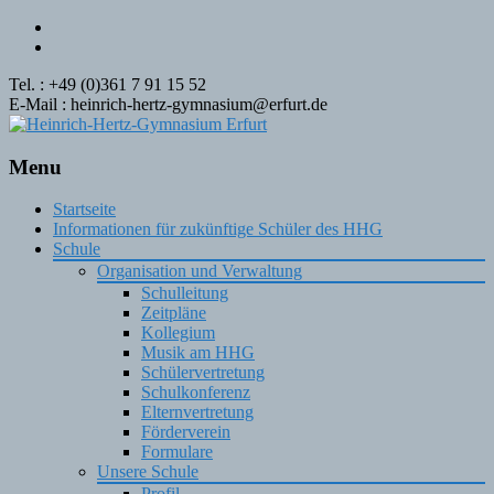
Tel. : +49 (0)361 7 91 15 52
E-Mail : heinrich-hertz-gymnasium@erfurt.de
Menu
Skip
Startseite
to
Informationen für zukünftige Schüler des HHG
content
Schule
Organisation und Verwaltung
Schulleitung
Zeitpläne
Kollegium
Musik am HHG
Schülervertretung
Schulkonferenz
Elternvertretung
Förderverein
Formulare
Unsere Schule
Profil