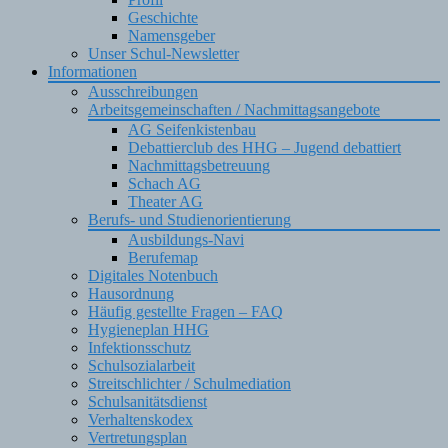
Geschichte
Namensgeber
Unser Schul-Newsletter
Informationen
Ausschreibungen
Arbeitsgemeinschaften / Nachmittagsangebote
AG Seifenkistenbau
Debattierclub des HHG – Jugend debattiert
Nachmittagsbetreuung
Schach AG
Theater AG
Berufs- und Studienorientierung
Ausbildungs-Navi
Berufemap
Digitales Notenbuch
Hausordnung
Häufig gestellte Fragen – FAQ
Hygieneplan HHG
Infektionsschutz
Schulsozialarbeit
Streitschlichter / Schulmediation
Schulsanitätsdienst
Verhaltenskodex
Vertretungsplan