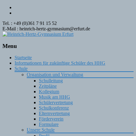
Tel. : +49 (0)361 7 91 15 52
E-Mail : heinrich-hertz-gymnasium@erfurt.de
Menu
Skip
Startseite
to
Informationen für zukünftige Schüler des HHG
content
Schule
Organisation und Verwaltung
Schulleitung
Zeitpläne
Kollegium
Musik am HHG
Schülervertretung
Schulkonferenz
Elternvertretung
Förderverein
Formulare
Unsere Schule
Profil