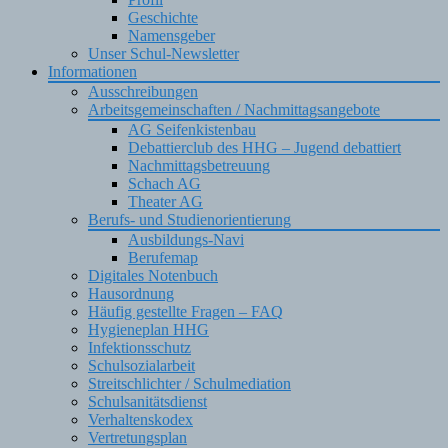
Geschichte
Namensgeber
Unser Schul-Newsletter
Informationen
Ausschreibungen
Arbeitsgemeinschaften / Nachmittagsangebote
AG Seifenkistenbau
Debattierclub des HHG – Jugend debattiert
Nachmittagsbetreuung
Schach AG
Theater AG
Berufs- und Studienorientierung
Ausbildungs-Navi
Berufemap
Digitales Notenbuch
Hausordnung
Häufig gestellte Fragen – FAQ
Hygieneplan HHG
Infektionsschutz
Schulsozialarbeit
Streitschlichter / Schulmediation
Schulsanitätsdienst
Verhaltenskodex
Vertretungsplan