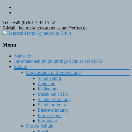
Tel. : +49 (0)361 7 91 15 52
E-Mail : heinrich-hertz-gymnasium@erfurt.de
Menu
Skip
Startseite
to
Informationen für zukünftige Schüler des HHG
content
Schule
Organisation und Verwaltung
Schulleitung
Zeitpläne
Kollegium
Musik am HHG
Schülervertretung
Schulkonferenz
Elternvertretung
Förderverein
Formulare
Unsere Schule
Profil