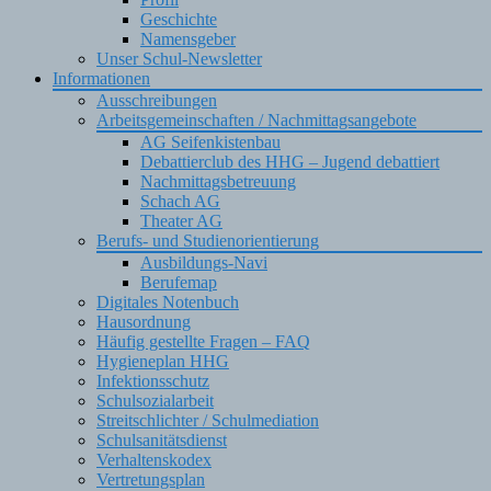
Geschichte
Namensgeber
Unser Schul-Newsletter
Informationen
Ausschreibungen
Arbeitsgemeinschaften / Nachmittagsangebote
AG Seifenkistenbau
Debattierclub des HHG – Jugend debattiert
Nachmittagsbetreuung
Schach AG
Theater AG
Berufs- und Studienorientierung
Ausbildungs-Navi
Berufemap
Digitales Notenbuch
Hausordnung
Häufig gestellte Fragen – FAQ
Hygieneplan HHG
Infektionsschutz
Schulsozialarbeit
Streitschlichter / Schulmediation
Schulsanitätsdienst
Verhaltenskodex
Vertretungsplan