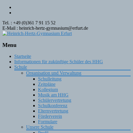
Tel. : +49 (0)361 7 91 15 52
E-Mail : heinrich-hertz-gymnasium@erfurt.de
Menu
Skip
Startseite
to
Informationen für zukünftige Schüler des HHG
content
Schule
Organisation und Verwaltung
Schulleitung
Zeitpläne
Kollegium
Musik am HHG
Schülervertretung
Schulkonferenz
Elternvertretung
Förderverein
Formulare
Unsere Schule
Profil