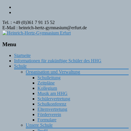
Tel. : +49 (0)361 7 91 15 52
E-Mail : heinrich-hertz-gymnasium@erfurt.de
Menu
Skip
Startseite
to
Informationen für zukünftige Schüler des HHG
content
Schule
Organisation und Verwaltung
Schulleitung
Zeitpläne
Kollegium
Musik am HHG
Schülervertretung
Schulkonferenz
Elternvertretung
Förderverein
Formulare
Unsere Schule
Profil