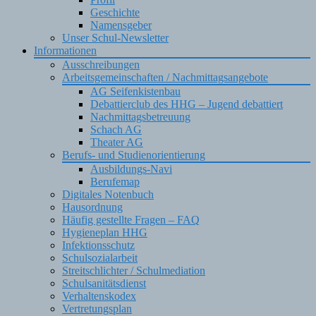
Geschichte
Namensgeber
Unser Schul-Newsletter
Informationen
Ausschreibungen
Arbeitsgemeinschaften / Nachmittagsangebote
AG Seifenkistenbau
Debattierclub des HHG – Jugend debattiert
Nachmittagsbetreuung
Schach AG
Theater AG
Berufs- und Studienorientierung
Ausbildungs-Navi
Berufemap
Digitales Notenbuch
Hausordnung
Häufig gestellte Fragen – FAQ
Hygieneplan HHG
Infektionsschutz
Schulsozialarbeit
Streitschlichter / Schulmediation
Schulsanitätsdienst
Verhaltenskodex
Vertretungsplan