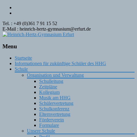
Tel. : +49 (0)361 7 91 15 52
E-Mail : heinrich-hertz-gymnasium@erfurt.de
Menu
Skip
Startseite
to
Informationen für zukünftige Schüler des HHG
content
Schule
Organisation und Verwaltung
Schulleitung
Zeitpläne
Kollegium
Musik am HHG
Schülervertretung
Schulkonferenz
Elternvertretung
Förderverein
Formulare
Unsere Schule
Profil