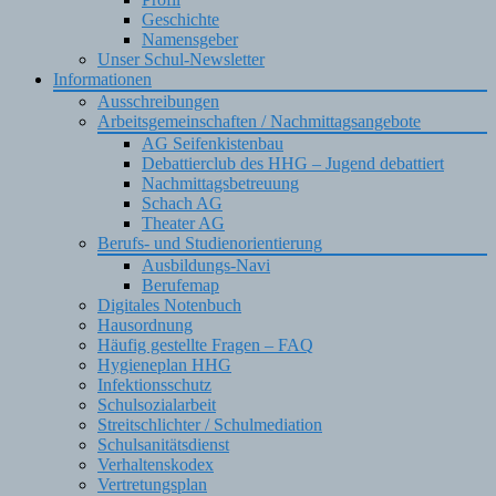
Geschichte
Namensgeber
Unser Schul-Newsletter
Informationen
Ausschreibungen
Arbeitsgemeinschaften / Nachmittagsangebote
AG Seifenkistenbau
Debattierclub des HHG – Jugend debattiert
Nachmittagsbetreuung
Schach AG
Theater AG
Berufs- und Studienorientierung
Ausbildungs-Navi
Berufemap
Digitales Notenbuch
Hausordnung
Häufig gestellte Fragen – FAQ
Hygieneplan HHG
Infektionsschutz
Schulsozialarbeit
Streitschlichter / Schulmediation
Schulsanitätsdienst
Verhaltenskodex
Vertretungsplan