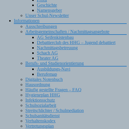
Geschichte
Namensgeber
Unser Schul-Newsletter
Informationen
Ausschreibungen
Arbeitsgemeinschaften / Nachmittagsangebote
AG Seifenkistenbau
Debattierclub des HHG – Jugend debattiert
Nachmittagsbetreuung
Schach AG
Theater AG
Berufs- und Studienorientierung
Ausbildungs-Navi
Berufemap
Digitales Notenbuch
Hausordnung
Häufig gestellte Fragen – FAQ
Hygieneplan HHG
Infektionsschutz
Schulsozialarbeit
Streitschlichter / Schulmediation
Schulsanitätsdienst
Verhaltenskodex
Vertretungsplan