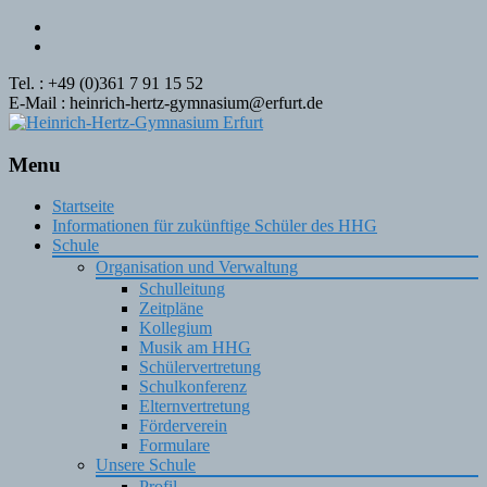
Tel. : +49 (0)361 7 91 15 52
E-Mail : heinrich-hertz-gymnasium@erfurt.de
Menu
Skip
Startseite
to
Informationen für zukünftige Schüler des HHG
content
Schule
Organisation und Verwaltung
Schulleitung
Zeitpläne
Kollegium
Musik am HHG
Schülervertretung
Schulkonferenz
Elternvertretung
Förderverein
Formulare
Unsere Schule
Profil