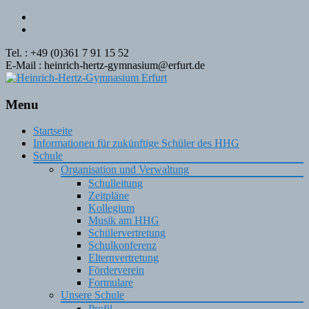
Tel. : +49 (0)361 7 91 15 52
E-Mail : heinrich-hertz-gymnasium@erfurt.de
Menu
Skip
Startseite
to
Informationen für zukünftige Schüler des HHG
content
Schule
Organisation und Verwaltung
Schulleitung
Zeitpläne
Kollegium
Musik am HHG
Schülervertretung
Schulkonferenz
Elternvertretung
Förderverein
Formulare
Unsere Schule
Profil