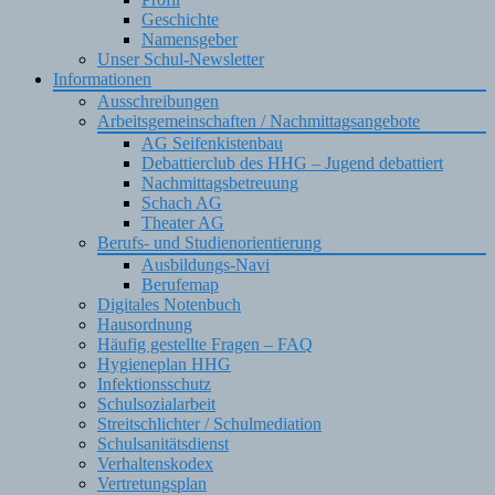
Geschichte
Namensgeber
Unser Schul-Newsletter
Informationen
Ausschreibungen
Arbeitsgemeinschaften / Nachmittagsangebote
AG Seifenkistenbau
Debattierclub des HHG – Jugend debattiert
Nachmittagsbetreuung
Schach AG
Theater AG
Berufs- und Studienorientierung
Ausbildungs-Navi
Berufemap
Digitales Notenbuch
Hausordnung
Häufig gestellte Fragen – FAQ
Hygieneplan HHG
Infektionsschutz
Schulsozialarbeit
Streitschlichter / Schulmediation
Schulsanitätsdienst
Verhaltenskodex
Vertretungsplan